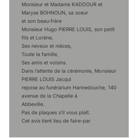
Monsieur et Madame KADDOUR et
Maryse BOHNOUN, sa soeur
et son beau-frère
Monsieur Hugo PIERRE LOUIS, son petit
fils et Lorène,
Ses neveux et nièces,
Toute la famille,
Ses amis et voisins.
Dans l’attente de la cérémonie, Monsieur
PIERRE LOUIS Jacqui
repose au funérarium Hannedouche, 140
avenue de la Chapelle à
Abbeville.
Pas de plaques s’il vous plaît.
Cet avis tient lieu de faire-par