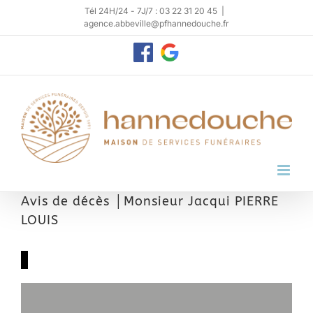
Passer
Tél 24H/24 - 7J/7 : 03 22 31 20 45
|
agence.abbeville@pfhannedouche.fr
au
contenu
Personnaliser
Google
My
Business
Avis de décès │Monsieur Jacqui PIERRE
LOUIS