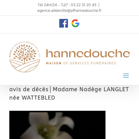
Passer
Tél 24H/24 - 7J/7 : 03 22 31 20 45
|
agence.abbeville@pfhannedouche.fr
au
contenu
Personnaliser
Google
My
Business
avis de décès│Madame Nadège LANGLET
née WATTEBLED