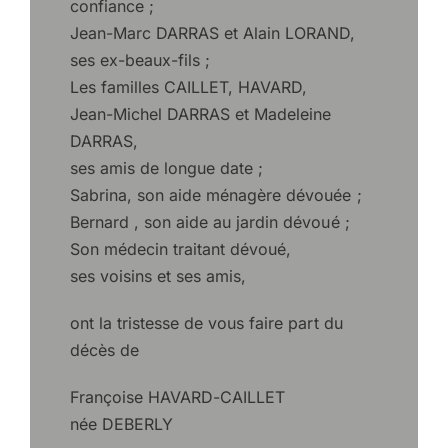
confiance ;
Jean-Marc DARRAS et Alain LORAND,
ses ex-beaux-fils ;
Les familles CAILLET, HAVARD,
Jean-Michel DARRAS et Madeleine
DARRAS,
ses amis de longue date ;
Sabrina, son aide ménagère dévouée ;
Bernard , son aide au jardin dévoué ;
Son médecin traitant dévoué,
ses voisins et ses amis,
ont la tristesse de vous faire part du
décès de
Françoise HAVARD-CAILLET
née DEBERLY