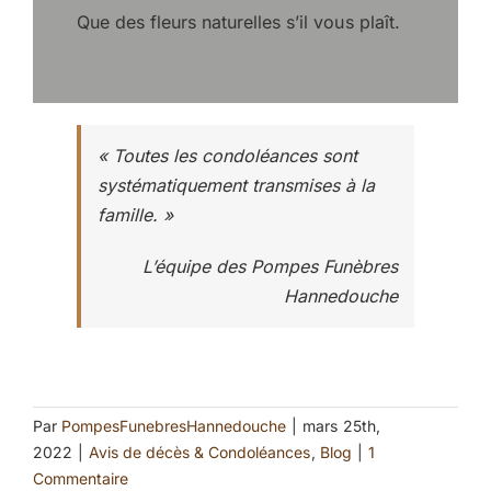
Que des fleurs naturelles s’il vous plaît.
« Toutes les condoléances sont
systématiquement transmises à la
famille. »
L’équipe des Pompes Funèbres
Hannedouche
Par
PompesFunebresHannedouche
|
mars 25th,
2022
|
Avis de décès & Condoléances
,
Blog
|
1
Commentaire