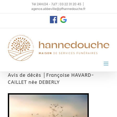
Passer
Tél 24H/24 - 7J/7 : 03 22 31 20 45
|
agence.abbeville@pfhannedouche.fr
au
contenu
Personnaliser
Google
My
Business
Avis de décès │Françoise HAVARD-
CAILLET née DEBERLY