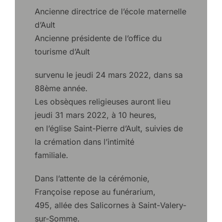
Ancienne directrice de l’école maternelle
d’Ault
Ancienne présidente de l’office du
tourisme d’Ault
survenu le jeudi 24 mars 2022, dans sa
88ème année.
Les obsèques religieuses auront lieu
jeudi 31 mars 2022, à 10 heures,
en l’église Saint-Pierre d’Ault, suivies de
la crémation dans l’intimité
familiale.
Dans l’attente de la cérémonie,
Françoise repose au funérarium,
495, allée des Salicornes à Saint-Valery-
sur-Somme.