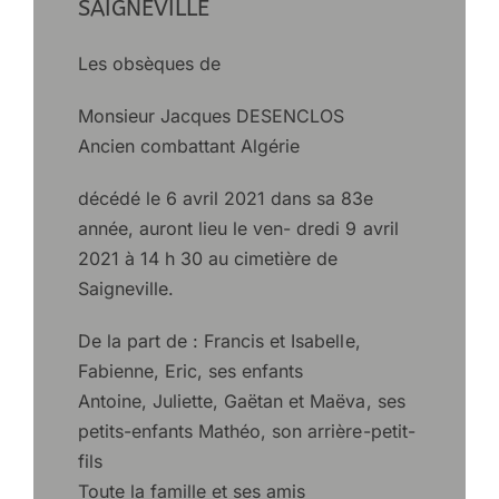
SAIGNEVILLE
Les obsèques de
Monsieur Jacques DESENCLOS
Ancien combattant Algérie
décédé le 6 avril 2021 dans sa 83e
année, auront lieu le ven- dredi 9 avril
2021 à 14 h 30 au cimetière de
Saigneville.
De la part de : Francis et Isabelle,
Fabienne, Eric, ses enfants
Antoine, Juliette, Gaëtan et Maëva, ses
petits-enfants Mathéo, son arrière-petit-
fils
Toute la famille et ses amis