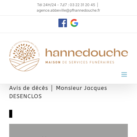
Passer
Tél 24H/24 - 7J/7 : 03 22 31 20 45
|
agence.abbeville@pfhannedouche.fr
au
contenu
Personnaliser
Google
My
Business
Avis de décès │ Monsieur Jacques
DESENCLOS