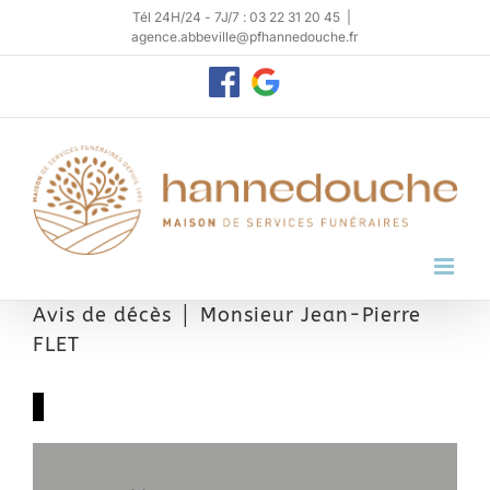
Passer
Tél 24H/24 - 7J/7 : 03 22 31 20 45
|
agence.abbeville@pfhannedouche.fr
au
contenu
Personnaliser
Google
My
Business
Avis de décès │ Monsieur Jean-Pierre
FLET