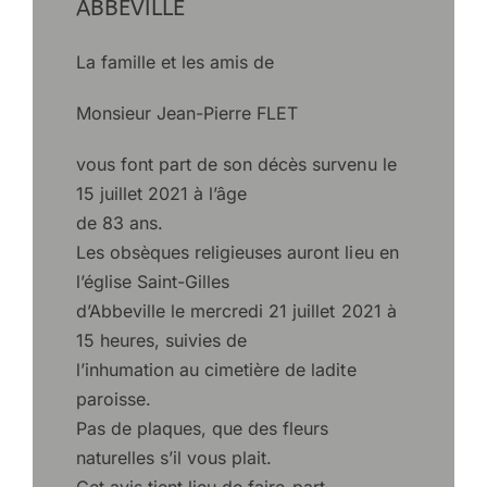
ABBEVILLE
La famille et les amis de
Monsieur Jean-Pierre FLET
vous font part de son décès survenu le
15 juillet 2021 à l’âge
de 83 ans.
Les obsèques religieuses auront lieu en
l’église Saint-Gilles
d’Abbeville le mercredi 21 juillet 2021 à
15 heures, suivies de
l’inhumation au cimetière de ladite
paroisse.
Pas de plaques, que des fleurs
naturelles s’il vous plait.
Cet avis tient lieu de faire-part