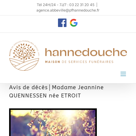
Passer
Tél 24H/24 - 7J/7 : 03 22 31 20 45
|
agence.abbeville@pfhannedouche.fr
au
contenu
Personnaliser
Google
My
Business
Avis de décès│Madame Jeannine
QUENNESSEN née ETROIT