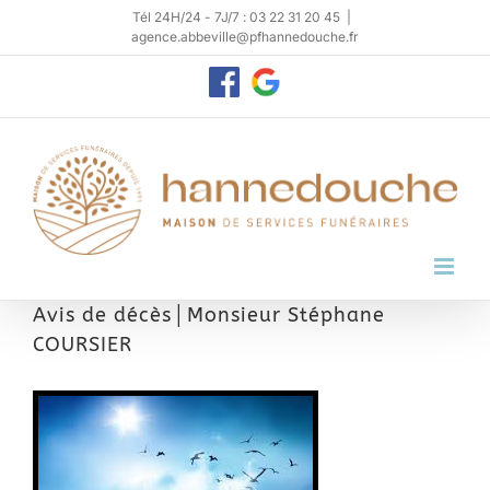
Passer
Tél 24H/24 - 7J/7 : 03 22 31 20 45
|
agence.abbeville@pfhannedouche.fr
au
contenu
Personnaliser
Google
My
Business
Avis de décès│Monsieur Stéphane
COURSIER